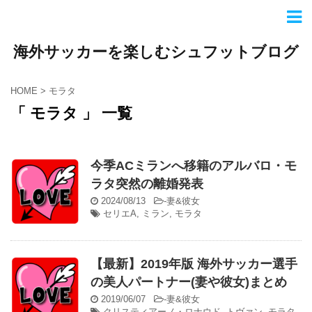
海外サッカーを楽しむシュフットブログ
HOME
>
モラタ
「 モラタ 」 一覧
今季ACミランへ移籍のアルバロ・モ
ラタ突然の離婚発表
2024/08/13
-
妻&彼女
セリエA
,
ミラン
,
モラタ
【最新】2019年版 海外サッカー選手
の美人パートナー(妻や彼女)まとめ
2019/06/07
-
妻&彼女
クリスティアーノ・ロナウド
,
トヴァン
,
モラタ