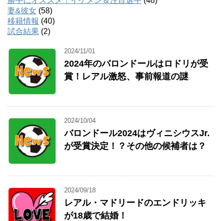
勝手にオススメ！イケメン＆注目選手
(48)
妻&彼女
(58)
移籍情報
(40)
試合結果
(2)
2024/11/01
2024年のバロンドールはロドリが受
賞！レアル激怒、事前報道の謎
2024/10/04
バロンドール2024はヴィニシウスJr.
が受賞決定！？その他の候補者は？
2024/09/18
レアル・マドリードのエンドリッキ
が18歳で結婚！