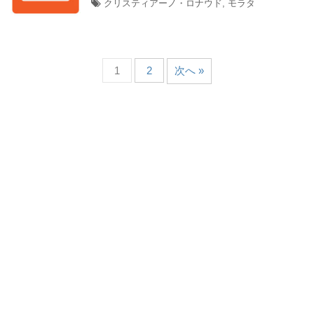
クリスティアーノ・ロナウド
,
モラタ
1
2
次へ »