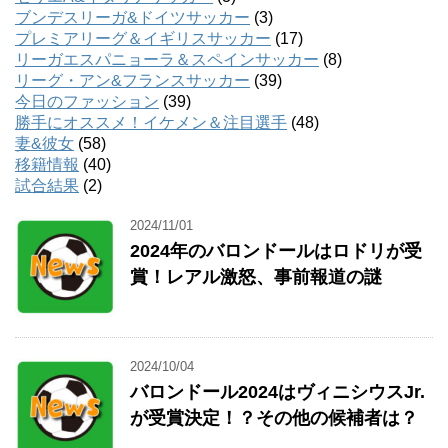
ブンデスリーガ&ドイツサッカー
(3)
プレミアリーグ＆イギリスサッカー
(17)
リーガエスパニョーラ＆スペインサッカー
(8)
リーグ・アン&フランスサッカー
(39)
今日のファッション
(39)
勝手にオススメ！イケメン＆注目選手
(48)
妻&彼女
(58)
移籍情報
(40)
試合結果
(2)
2024/11/01
2024年のバロンドールはロドリが受
賞！レアル激怒、事前報道の謎
2024/10/04
バロンドール2024はヴィニシウスJr.
が受賞決定！？その他の候補者は？