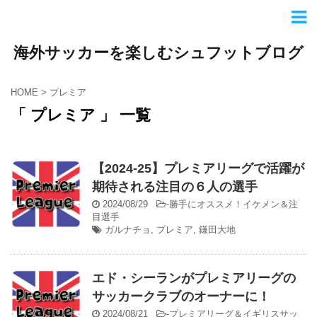
海外サッカーを楽しむシュフットブログ
HOME
>
プレミア
「 プレミア 」 一覧
【2024-25】プレミアリーグで活躍が
期待される注目の６人の選手
2024/08/29
-
勝手にオススメ！イケメン＆注
目選手
ガルナチョ
,
プレミア
,
鎌田大地
エド・シーランがプレミアリーグの
サッカークラブのオーナーに！
2024/08/21
-
プレミアリーグ＆イギリスサッ