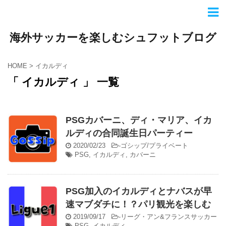
海外サッカーを楽しむシュフットブログ
HOME
>
イカルディ
「 イカルディ 」 一覧
PSGカバーニ、ディ・マリア、イカ
ルディの合同誕生日パーティー
2020/02/23
-
ゴシップ/プライベート
PSG
,
イカルディ
,
カバーニ
PSG加入のイカルディとナバスが早
速マブダチに！？パリ観光を楽しむ
2019/09/17
-
リーグ・アン&フランスサッカー
PSG
,
イカルディ