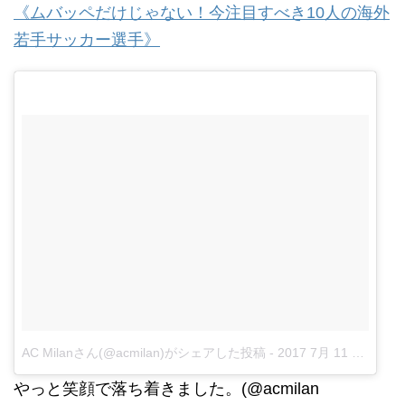
《ムバッペだけじゃない！今注目すべき10人の海外
若手サッカー選手》
AC Milanさん(@acmilan)がシェアした投稿
-
2017 7月 11 9:49午前 PDT
やっと笑顔で落ち着きました。(@acmilan