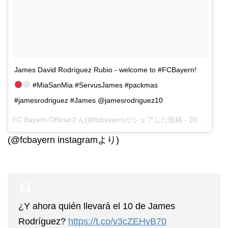
James David Rodríguez Rubio - welcome to #FCBayern!
#MiaSanMia #ServusJames #packmas
#jamesrodriguez #James @jamesrodriguez10
FC Bayern Officialさん(@fcbayern)がシェアした投稿 -
2017 7月 11 11:29午前 PDT
(@fcbayern instagramより)
¿Y ahora quién llevará el 10 de James
Rodríguez?
https://t.co/v3cZEHvB70