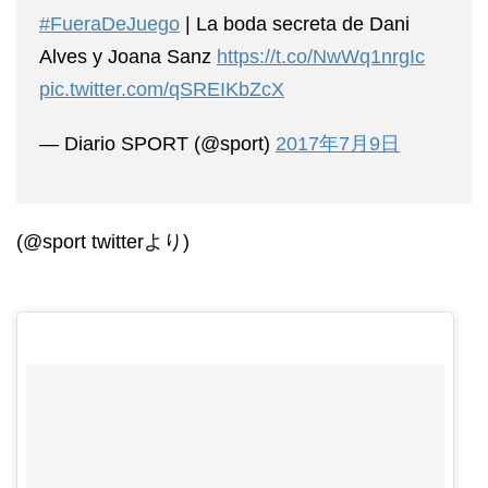
#FueraDeJuego
| La boda secreta de Dani
Alves y Joana Sanz
https://t.co/NwWq1nrgIc
pic.twitter.com/qSREIKbZcX
— Diario SPORT (@sport)
2017年7月9日
(@sport twitterより)