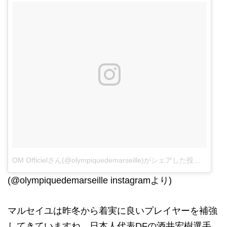
OM Officielさん(@olympiquedemarseille)がシェアした投稿
-
2017
(@olympiquedemarseille instagramより)
マルセイユは昨冬から着実に良いプレイヤーを補強
してきていますね。日本人代表DFの酒井宏樹選手