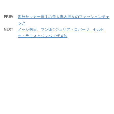
PREV
海外サッカー選手の美人妻＆彼女のファッションチェ
ック
NEXT
メッシ来日、マンUにジュリア・ロバーツ、セルヒ
オ・ラモスとジンベイザメ他