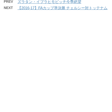
PREV
ズラタン・イブラヒモビッチ今季絶望
NEXT
【2016-17】FAカップ準決勝 チェルシー対トッテナム